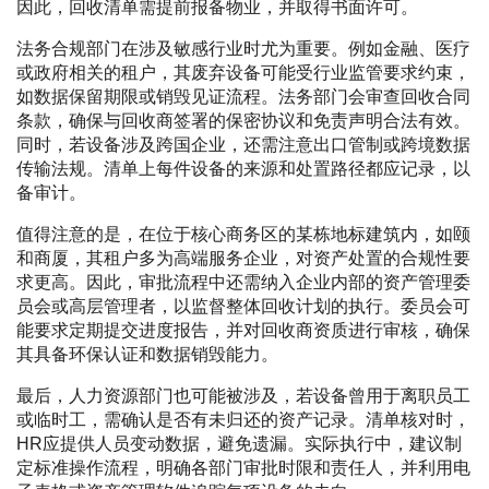
因此，回收清单需提前报备物业，并取得书面许可。
法务合规部门在涉及敏感行业时尤为重要。例如金融、医疗
或政府相关的租户，其废弃设备可能受行业监管要求约束，
如数据保留期限或销毁见证流程。法务部门会审查回收合同
条款，确保与回收商签署的保密协议和免责声明合法有效。
同时，若设备涉及跨国企业，还需注意出口管制或跨境数据
传输法规。清单上每件设备的来源和处置路径都应记录，以
备审计。
值得注意的是，在位于核心商务区的某栋地标建筑内，如颐
和商厦，其租户多为高端服务企业，对资产处置的合规性要
求更高。因此，审批流程中还需纳入企业内部的资产管理委
员会或高层管理者，以监督整体回收计划的执行。委员会可
能要求定期提交进度报告，并对回收商资质进行审核，确保
其具备环保认证和数据销毁能力。
最后，人力资源部门也可能被涉及，若设备曾用于离职员工
或临时工，需确认是否有未归还的资产记录。清单核对时，
HR应提供人员变动数据，避免遗漏。实际执行中，建议制
定标准操作流程，明确各部门审批时限和责任人，并利用电