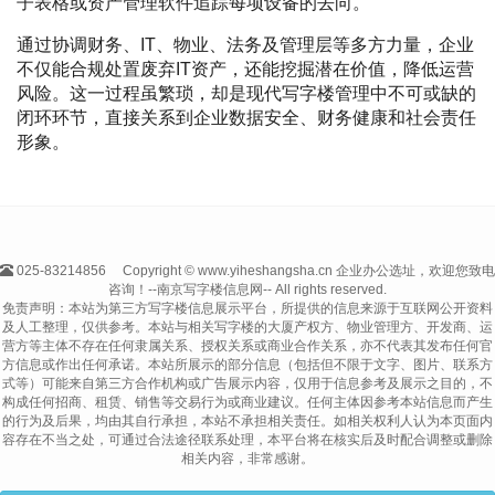
子表格或资产管理软件追踪每项设备的去向。
通过协调财务、IT、物业、法务及管理层等多方力量，企业
不仅能合规处置废弃IT资产，还能挖掘潜在价值，降低运营
风险。这一过程虽繁琐，却是现代写字楼管理中不可或缺的
闭环环节，直接关系到企业数据安全、财务健康和社会责任
形象。
025-83214856
Copyright © www.yiheshangsha.cn 企业办公选址，欢迎您致电
咨询！--南京写字楼信息网-- All rights reserved.
免责声明：本站为第三方写字楼信息展示平台，所提供的信息来源于互联网公开资料
及人工整理，仅供参考。本站与相关写字楼的大厦产权方、物业管理方、开发商、运
营方等主体不存在任何隶属关系、授权关系或商业合作关系，亦不代表其发布任何官
方信息或作出任何承诺。本站所展示的部分信息（包括但不限于文字、图片、联系方
式等）可能来自第三方合作机构或广告展示内容，仅用于信息参考及展示之目的，不
构成任何招商、租赁、销售等交易行为或商业建议。任何主体因参考本站信息而产生
的行为及后果，均由其自行承担，本站不承担相关责任。如相关权利人认为本页面内
容存在不当之处，可通过合法途径联系处理，本平台将在核实后及时配合调整或删除
相关内容，非常感谢。