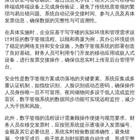
终端或终端设备上完成身份验证，避免了传统纸质签领的繁
琐与易出错问题。系统自动记录交接时间、参与人员及具体
发票信息，确保数据的完整性与可追溯性。
在具体实施时，企业应基于写字楼的实际环境和管理需求设
计对应的数字签领流程。以颐和商厦为例，其办公环境提供
了稳定的网络支持和安全设施，为数字签领系统的部署创造
了良好基础。财务人员可利用专门开发的移动应用或嵌入式
设备，进行发票交接操作，确保信息实时上传至后台管理平
台。
安全性是数字签领方案成功落地的关键要素。系统应集成多
重认证机制，如指纹识别、人脸识别或动态密码，确保操作
人员身份唯一且不可冒用。夜间储物间多设于低人流或监控
盲区，数字签领系统的数据同步功能可实现远程监控，减少
人为干扰和风险。
此外，数字签领的流程设计需兼顾操作便捷与规范要求。财
务人员在移交发票时，应按照系统提示逐项录入发票编号、
金额及其它必要信息，系统实时校验数据准确性，避免错
漏。交接完成后，电子签名与时间戳将自动生成，形成完整